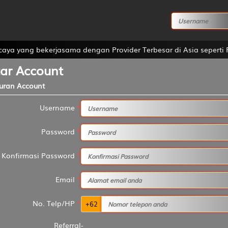
ng bekerjasama dengan Provider Terbesar di Asia seperti Pragma
ar Account
uran Account
Username
*
Password
*
Konfirmasi Password
*
Email
*
No. Telp/HP
*
+62
Referral
-