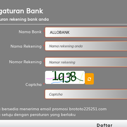
gaturan Bank
uran rekening bank anda
Nama Bank
*
Nama Rekening
*
Nomor Rekening
*
Captcha
*
 bersedia menerima email promosi brototo225251.com
 setuju dengan peraturan yang berlaku
Daftar