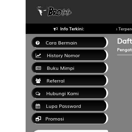
BROTOTO adalah situs penyedia games online Terpercaya ya
Info Terkini:
Daft
Cara Bermain
Pengat
History Nomor
Buku Mimpi
Referral
Hubungi Kami
Lupa Password
Promosi