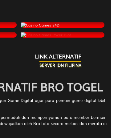
LINK ALTERNATIF
SERVER IDN FILIPINA
TERNATIF BRO TOGEL
an Game Digital agar para pemain game digital lebih
r mempermudah dan mempernyaman para member bermain
 di wujudkan oleh Bro toto secara meluas dan merata di